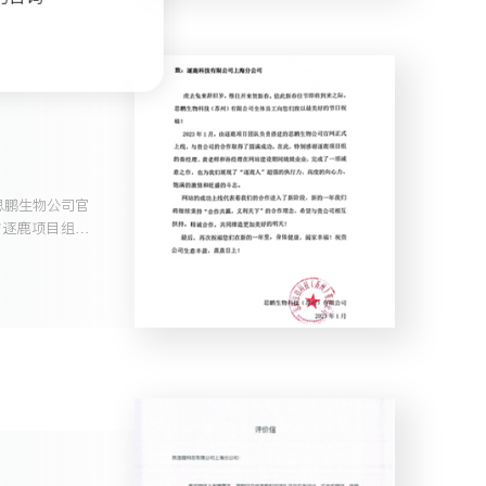
思鹏生物公司官
谢逐鹿项目组在
成了一项诚意之
人”超强的执行
激情和旺盛的斗