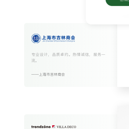
验......”
专业设计，品质卓约。热情诚信，服务一
流。
上海市吉林商会