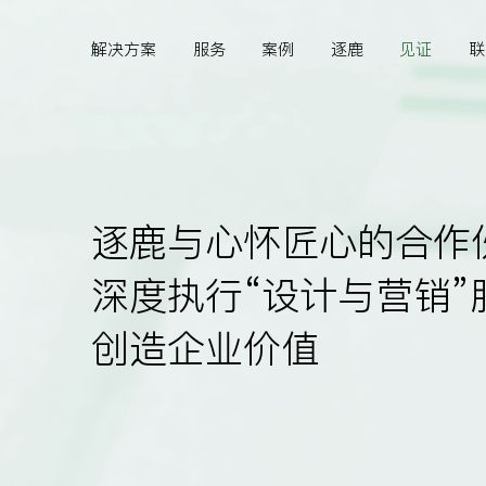
解决方案
服务
案例
逐鹿
见证
联
Hi,
逐鹿与心怀匠心的合作
认真聆听您的需求
深度执行“设计与营销”
是我们最重要的工作之
创造企业价值
一...