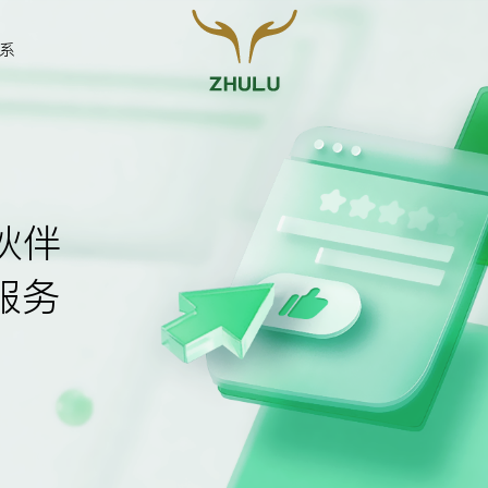
系
您的姓名:
*
伙伴
服务
联系方式:
*
留言: