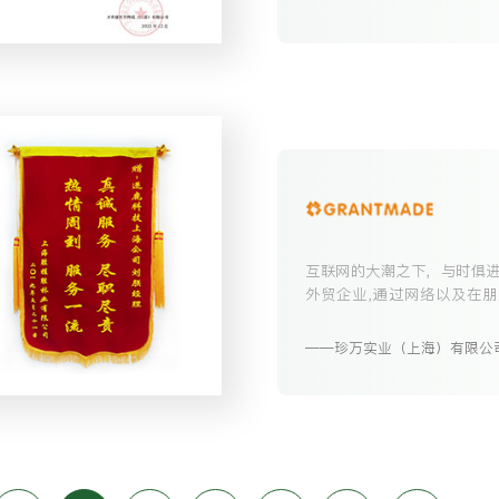
互联网的大潮之下，与时俱
外贸企业,通过网络以及在
后，最终确认了口碑以及专
鹿科技有限公司。
珍万实业（上海）有限公