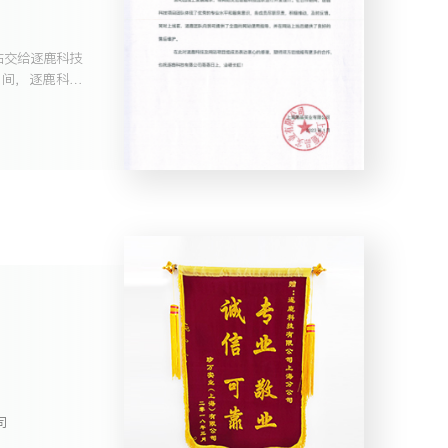
站交给逐鹿科技
期间，逐鹿科技
水平和服务意
推动，及时反
司