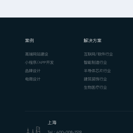
案例
解决方案
高端网站建设
互联网/软件行业
小程序/APP开发
智能制造行业
品牌设计
半导体芯片行业
电商设计
建筑装饰行业
生物医疗行业
上海
Tel：
400-008-1519