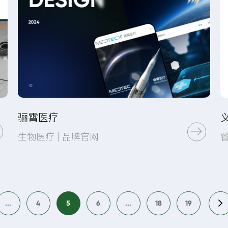
骊霄医疗
生物医疗 | 品牌官网
餐
...
4
5
6
...
18
19