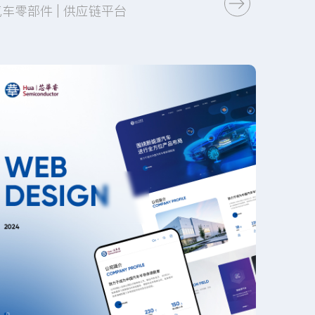
汽车零部件 | 供应链平台
页面设计
程序开发