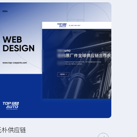
托朴供应链