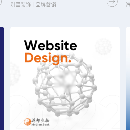
别墅装饰 | 品牌营销
页面设计
程序开发