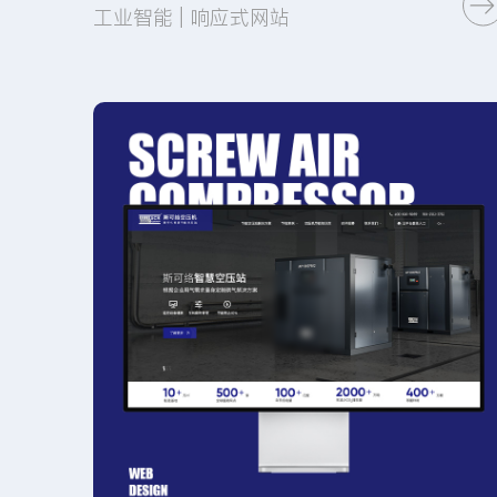
工业智能 | 响应式网站
页面设计
程序开发