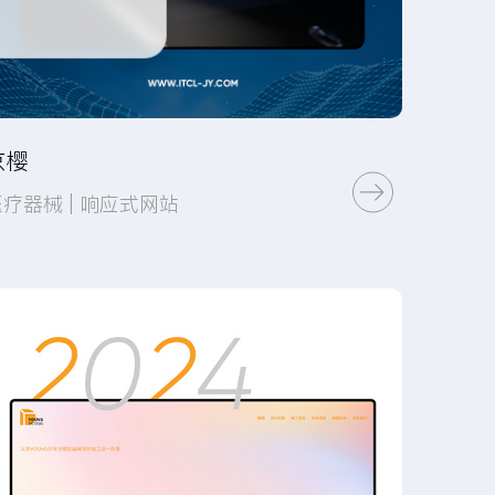
京樱
医疗器械 | 响应式网站
页面设计
程序开发