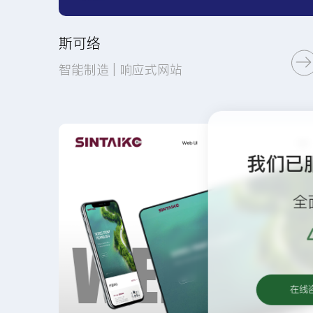
斯可络
智能制造 | 响应式网站
页面设计
程序开发
我们已
全
在线