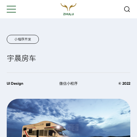
关闭
Hi,
认真聆听您的需求
是我们最重要的工作之一...
小程序开发
宇晨房车
您的姓名:
*
公司名称:
*
UI Design
微信小程序
© 2022
联系方式:
*
您的需求: