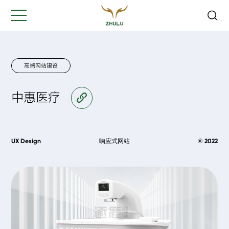
关闭
Hi,
认真聆听您的需求
是我们最重要的工作之一...
高端网站建设
中惠医疗
访问官网
您的姓名:
*
公司名称:
*
UX Design
响应式网站
© 2022
联系方式:
*
您的需求: