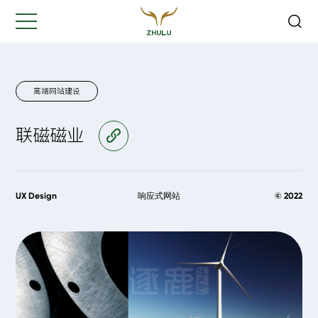
关闭
Hi,
认真聆听您的需求
是我们最重要的工作之一...
高端网站建设
联磁磁业
访问官网
您的姓名:
*
公司名称:
*
UX Design
响应式网站
© 2022
联系方式:
*
您的需求: