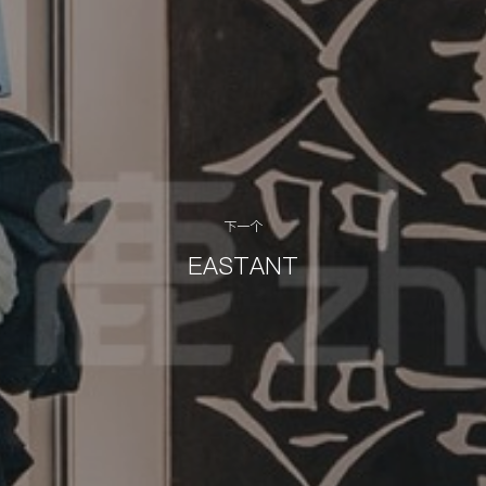
下一个
EASTANT