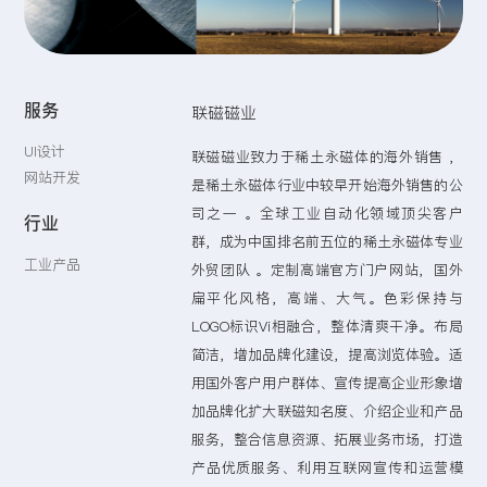
留言:
服务
联磁磁业
UI设计
提交
联磁磁业致力于稀土永磁体的海外销售 ，
网站开发
是稀土永磁体行业中较早开始海外销售的公
司之一 。全球工业自动化领域顶尖客户
行业
群，成为中国排名前五位的稀土永磁体专业
工业产品
外贸团队 。定制高端官方门户网站，国外
扁平化风格，高端、大气。色彩保持与
LOGO标识Vi相融合，整体清爽干净。布局
简洁，增加品牌化建设，提高浏览体验。适
用国外客户用户群体、宣传提高企业形象增
加品牌化扩大联磁知名度、介绍企业和产品
服务，整合信息资源、拓展业务市场，打造
产品优质服务、利用互联网宣传和运营模