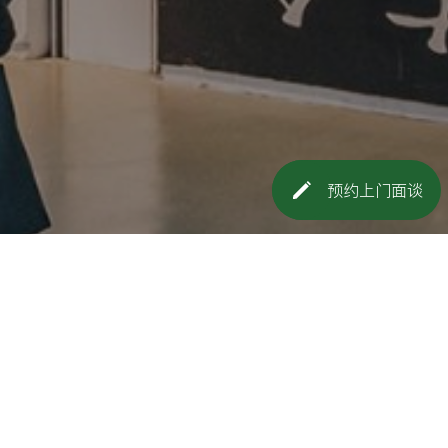
预约上门面谈