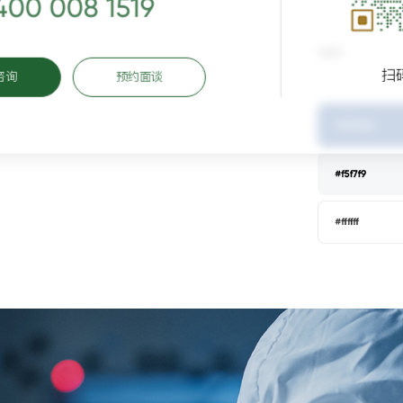
400 008 1519
扫
咨询
预约面谈