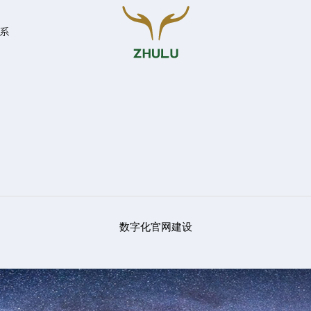
系
您的姓名:
*
联系方式:
*
数字化官网建设
留言: