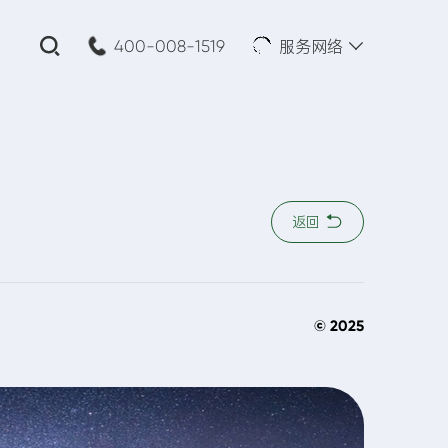
服务网络
400-008-1519
关闭
公司名称:
*
返回
您的需求:
© 2025