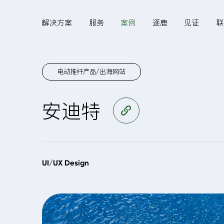
解决方案
服务
案例
逐鹿
见证
联
电动推杆产品/出海网站
Hi,
安迪特
访问官网
认真聆听您的需求
是我们最重要的工作之
UI/UX Design
一...