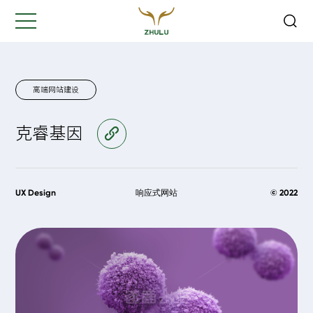
关闭
Hi,
认真聆听您的需求
是我们最重要的工作之一...
高端网站建设
克睿基因
访问官网
您的姓名:
*
公司名称:
*
UX Design
响应式网站
© 2022
联系方式:
*
您的需求: