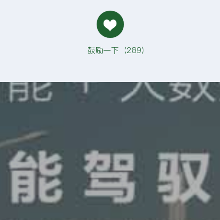
鼓励一下（
289
）