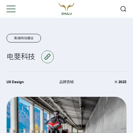
关闭
Hi,
认真聆听您的需求
是我们最重要的工作之一...
高端网站建设
电斐科技
访问官网
您的姓名:
*
公司名称:
*
UX Design
品牌营销
© 2023
联系方式:
*
您的需求: