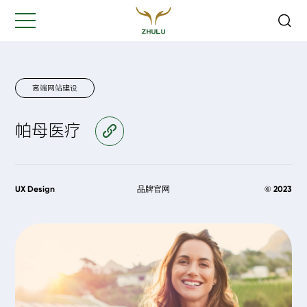
关闭
Hi,
认真聆听您的需求
是我们最重要的工作之一...
高端网站建设
帕母医疗
访问官网
您的姓名:
*
公司名称:
*
UX Design
品牌官网
© 2023
联系方式:
*
您的需求: