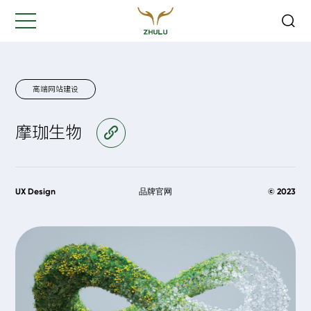
关闭
Hi,
认真聆听您的需求
是我们最重要的工作之一...
高端网站建设
摩珈生物
访问官网
您的姓名:
*
公司名称:
*
UX Design
品牌官网
© 2023
联系方式:
*
您的需求: