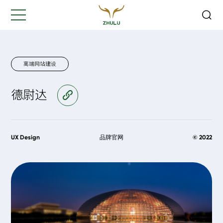
关闭
Hi,
认真聆听您的需求
是我们最重要的工作之一...
高端网站建设
德尉达
访问官网
您的姓名:
*
公司名称:
*
UX Design
品牌官网
© 2022
联系方式:
*
您的需求: