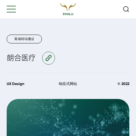
关闭
Hi,
认真聆听您的需求
是我们最重要的工作之一...
高端网站建设
朗合医疗
访问官网
您的姓名:
*
公司名称:
*
UX Design
响应式网站
© 2022
联系方式:
*
您的需求: