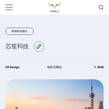
关闭
Hi,
认真聆听您的需求
是我们最重要的工作之一...
高端网站建设
芯笙科技
访问官网
您的姓名:
*
公司名称:
*
UX Design
响应式网站
© 2022
联系方式:
*
您的需求: