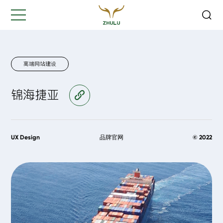
关闭
Hi,
认真聆听您的需求
是我们最重要的工作之一...
高端网站建设
锦海捷亚
访问官网
您的姓名:
*
公司名称:
*
UX Design
品牌官网
© 2022
联系方式:
*
您的需求: