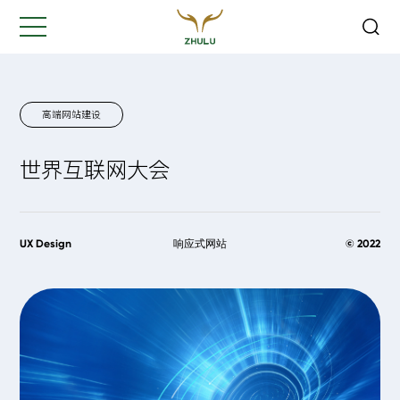
关闭
Hi,
认真聆听您的需求
是我们最重要的工作之一...
高端网站建设
世界互联网大会
您的姓名:
*
公司名称:
*
UX Design
响应式网站
© 2022
联系方式:
*
您的需求: