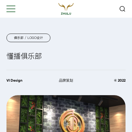
关闭
Hi,
认真聆听您的需求
是我们最重要的工作之一...
俱乐部 / LOGO设计
懂播俱乐部
您的姓名:
*
公司名称:
*
VI Design
品牌策划
© 2022
联系方式:
*
您的需求: