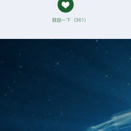
鼓励一下（
361
）