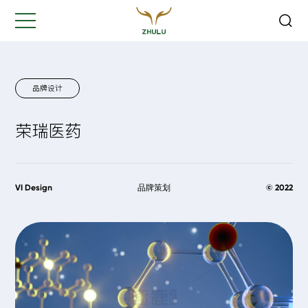
关闭
Hi,
认真聆听您的需求
是我们最重要的工作之一...
品牌设计
荣瑞医药
您的姓名:
*
公司名称:
*
VI Design
品牌策划
© 2022
联系方式:
*
您的需求: