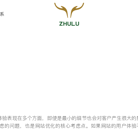
系
？
您的姓名:
*
联系方式:
*
？
体验表现在多个方面，即使是最小的细节也会对客户产生很大的
留言:
虑的问题，也是网站优化的核心考虑点。如果网站的用户体验