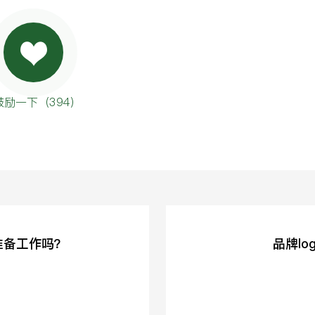
鼓励一下（
394
）
准备工作吗？
品牌l