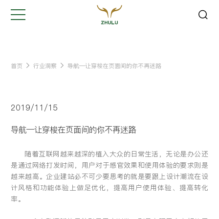
关闭
Hi,
认真聆听您的需求
是我们最重要的工作之一...
首页
行业洞察
导航—让穿梭在页面间的你不再迷路
您的姓名:
*
2019/11/15
公司名称:
*
导航—让穿梭在页面间的你不再迷路
随着互联网越来越深的植入大众的日常生活，无论是办公还
联系方式:
*
是通过网络打发时间，用户对于感官效果和使用体验的要求则是
越来越高。企业建站必不可少要思考的就是要跟上设计潮流在设
计风格和功能体验上做足优化，提高用户使用体验、提高转化
您的需求:
率。