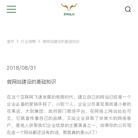
关闭
Hi,
认真聆听您的需求
是我们最重要的工作之一...
首页
行业洞察
做网站建设的基础知识
您的姓名:
*
2018/08/31
公司名称:
*
做网站建设的基础知识
在这个互联网飞速发展的电商时代，建立自己的网站已经是一个
联系方式:
*
企业必备的营销手段了，小到个人、企业公司甚至是街道小巷的
花果店，大到集团、政府部门商场平台，在网络上网站处处可
见，它既宣传着自己的品牌，又给企业获取了非常大的网络客
您的需求:
户，是他人获取我们企业信息的主要渠道之一，如果你的公司现
在连一个网站都还没有的话，那就真的是out了！