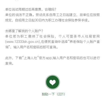
单位说试用期过后再缴费，合理吗?
单位的说法不正确。劳动关系自用工之日起建立，故单位应按照
规定，自招用之日起30日内为职工办理社会保险参保手续。
去哪里了解我的个人账户?
单位若为职工缴纳了社会保险，个人可登录市人社局官网
(www.12333sh.gov.cn),在便民查询中选择“养老保险个人账户查
询”，输入用户名和密码后即可查询。
此外，下载“上海人社”官方app,输入用户名和密码后也可以进行
查询。
鼓励一下（
221
）