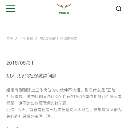
关闭
Hi,
认真聆听您的需求
是我们最重要的工作之一...
首页
行业洞察
初入职场的社保缴纳问题
您的姓名:
*
2018/08/31
公司名称:
*
初入职场的社保缴纳问题
经常有刚刚踏上工作岗位的小伙伴不太懂，到底什么是“五险”、
联系方式:
*
社保基数、缴费比例又是什么? 自己扣多少?单位扣多少? 怎么看
都是一道不怎么容易理解的数学题。
别慌! 今天，就跟着逐鹿一起来把这初入职场后，最想搞清又最为
您的需求:
关心的社保缴纳来理一理。