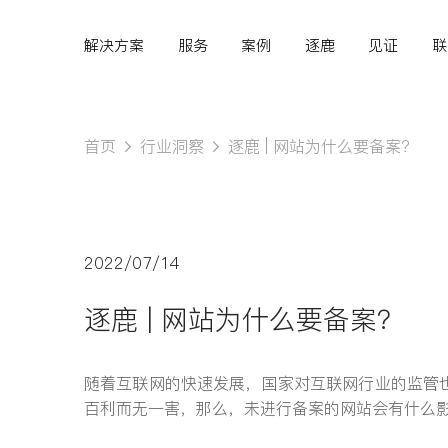
解决方案
服务
案例
逐鹿
见证
联
首页
行业洞察
逐鹿 | 网站为什么要备案？
Hi,
认真聆听您的需求
2022/07/14
是我们最重要的工作之
逐鹿 | 网站为什么要备案？
一...
随着互联网的快速发展，国家对互联网行业的监管
百利而无一害，那么，未进行备案的网站会有什么