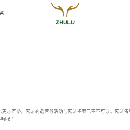
系
您的姓名:
*
联系方式:
*
也更加严格，网站的运营等活动与网站备案已密不可分。网站备
留言:
影响吗？