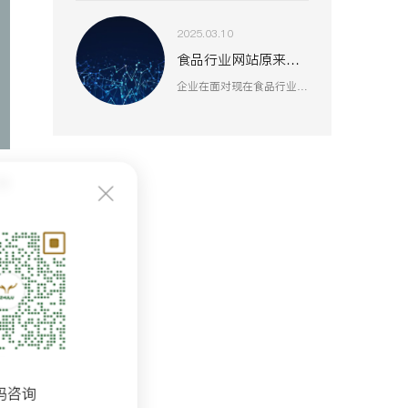
2025.03.10
食品行业网站原来还能这么做
企业在面对现在食品行业的激烈竞争时，就会越来越重视到塑造好线上形象或许是一个突破口。
情
从
内
建
码咨询