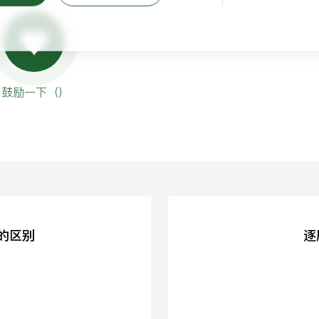
鼓励一下（
）
案的区别
逐