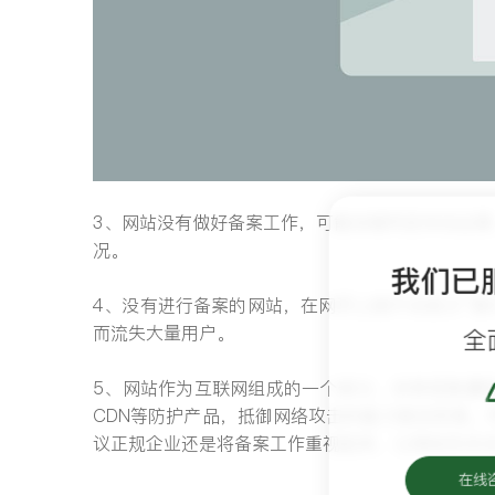
3、网站没有做好备案工作，可能会被判定非法运营
况。
我们已
4、没有进行备案的网站，在网页上就不会显示“某I
而流失大量用户。
全
5、网站作为互联网组成的一个部分，非常容易遭
CDN等防护产品，抵御网络攻击的能力就会变差
议正规企业还是将备案工作重视起来，让网站在合
在线