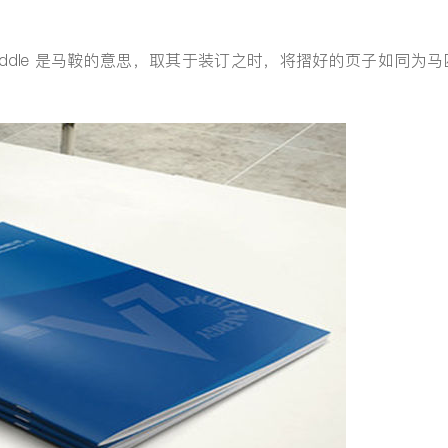
s，saddle 是马鞍的意思，取其于装订之时，将摺好的页子如同为马
提交