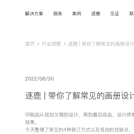
解决方案
服务
案例
逐鹿
见证
联
首页
行业洞察
逐鹿 | 带你了解常见的画册设
Hi,
认真聆听您的需求
2022/06/30
是我们最重要的工作之
逐鹿 | 带你了解常见的画册设
一...
印刷品从规划文稿到设计，再到最后成品，设计师
效果。
今天整理了常见的4种装订方式以及各自的优缺点