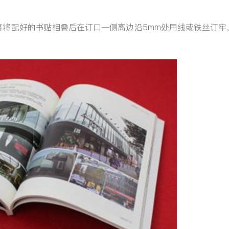
再将配好的书贴相叠后在订口一侧离边沿5mm处用线或铁丝订牢