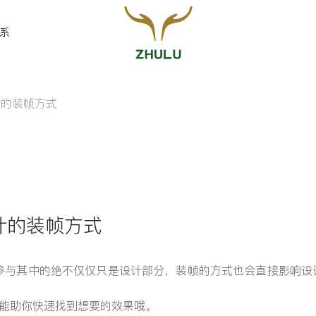
系
计的装帧方式
您的姓名:
*
联系方式:
*
计的装帧方式
参与其中的绝不仅仅只是设计部分，装帧的方式也会直接影响设
留言:
，能助你快速找到想要的效果哦。