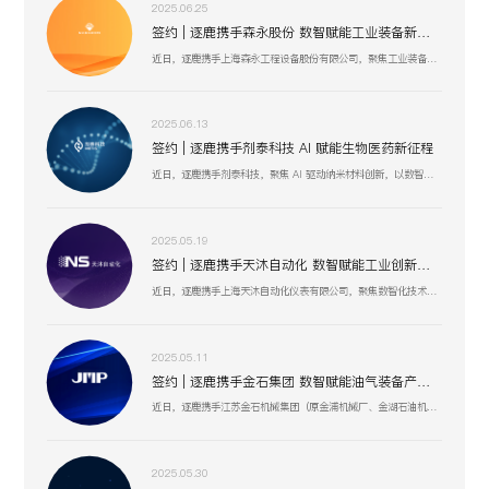
2025.06.25
签约 | 逐鹿携手森永股份 数智赋能工业装备新生态
近日，逐鹿携手上海森永工程设备股份有限公司，聚焦工业装备数智化升级，以创新技术驱动压力容器、核电设备等业务流程优化，助力上海森永在高端装备制造、跨行业服务中突破创新，开启工业装备数智化发展新征程 。
2025.06.13
签约 | 逐鹿携手剂泰科技 AI 赋能生物医药新征程
近日，逐鹿携手剂泰科技，聚焦 AI 驱动纳米材料创新，以数智化融合助力靶向药物递送与研发技术突破，赋能剂泰科技在疾病治疗新疗法探索、AI 平台迭代升级中加速前行，共筑生物医药数智化创新生态 。
2025.05.19
签约 | 逐鹿携手天沐自动化 数智赋能工业创新生态
近日，逐鹿携手上海天沐自动化仪表有限公司，聚焦数智化技术融合，以创新驱动工业场景升级，助力天沐自动化在智能制造、传感器研发等业务板块，深化数智应用，开启高效协同、精准创新的发展新篇 。
2025.05.11
签约 | 逐鹿携手金石集团 数智赋能油气装备产业升级
近日，逐鹿携手江苏金石机械集团（原金浦机械厂、金湖石油机械有限公司 ），以数智化技术为引擎，聚焦油气装备产业创新升级，助力金石集团在研发、生产、服务全流程提效，驱动高压油气井口装备等业务开启数智化增长新篇 。
2025.05.30