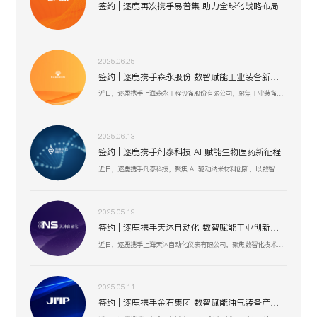
签约 | 逐鹿再次携手易普集 助力全球化战略布局
2025.06.25
签约 | 逐鹿携手森永股份 数智赋能工业装备新生态
近日，逐鹿携手上海森永工程设备股份有限公司，聚焦工业装备数智化升级，以创新技术驱动压力容器、核电设备等业务流程优化，助力上海森永在高端装备制造、跨行业服务中突破创新，开启工业装备数智化发展新征程 。
2025.06.13
签约 | 逐鹿携手剂泰科技 AI 赋能生物医药新征程
近日，逐鹿携手剂泰科技，聚焦 AI 驱动纳米材料创新，以数智化融合助力靶向药物递送与研发技术突破，赋能剂泰科技在疾病治疗新疗法探索、AI 平台迭代升级中加速前行，共筑生物医药数智化创新生态 。
2025.05.19
签约 | 逐鹿携手天沐自动化 数智赋能工业创新生态
近日，逐鹿携手上海天沐自动化仪表有限公司，聚焦数智化技术融合，以创新驱动工业场景升级，助力天沐自动化在智能制造、传感器研发等业务板块，深化数智应用，开启高效协同、精准创新的发展新篇 。
2025.05.11
签约 | 逐鹿携手金石集团 数智赋能油气装备产业升级