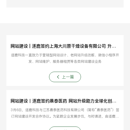
网站建设 | 逐鹿签约上海大川原干燥设备有限公司 升级互联网企业形象
逐鹿科技一直致力于营销型网站设计、老网站升级改版、微信小程序开
发、网站维护、服务器租赁等各类网站建设业务
上一篇
网站建设丨逐鹿签约晨泰医药 网站升级助力全球化创新药物临床开发
3月6日，逐鹿科技与江苏晨泰医药科技有限公司（简称“晨泰医药”）签
订网站建设开发合作协议。为紧跟企业发展步伐，与时俱进，由逐鹿负
责晨泰医药官方网站策划设计，打造医药研究领域专业形象