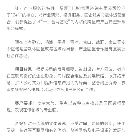
留言:
针对产业服务的特性，复襄(上海)管理咨询有限公司设立
了“3+1”的核心，将产业研究、投资服务、园企服务与载体运营结
合，创新提出了以“一平台两基地”为内核的跨区域产业转型升级
平台模式。
提交
现在上海静安、杨浦、奉贤、青浦、宝山、徐汇、金山等多
个区域运营载体园区或与区域内街镇、产业园区合作建有复襄公
社合作基地。
项目背景：
根据公司的发展需要，策划设计官方网站，树立
在互联网良好的企业形象，同时配合定位及发展策略，以开拓市
场，扩大公司实力和提升信息传播力为导向，整合线上资源，获
取更多客户合作机会及吸引更多用户与公司合作。
客户要求：
简洁大气，重点以各种业务模式及园区进行呈
现，表现在该领域的专业度。
网站相对于传统的实体来说，不受时间、地域的限制，使用
便捷、快速等互联网独有的优势，随着网络及电子设备的发展与