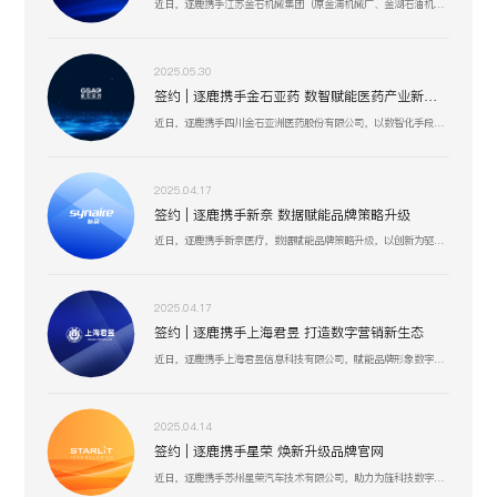
近日，逐鹿携手江苏金石机械集团（原金浦机械厂、金湖石油机械有限公司 ），以数智化技术为引擎，聚焦油气装备产业创新升级，助力金石集团在研发、生产、服务全流程提效，驱动高压油气井口装备等业务开启数智化增长新篇 。
2025.05.30
签约 | 逐鹿携手金石亚药 数智赋能医药产业新增长
近日，逐鹿携手四川金石亚洲医药股份有限公司，以数智化手段赋能医药产业升级，聚焦创新驱动与价值深挖，助力金石亚药在医药健康、新材料及机械设备等业务板块，开启高效增长、精准运营的全新阶段 。
2025.04.17
签约 | 逐鹿携手新奈 数据赋能品牌策略升级
近日，逐鹿携手新奈医疗，数据赋能品牌策略升级，以创新为驱动，以用户为中心，助力其开启品牌增长新纪元。
2025.04.17
签约 | 逐鹿携手上海君昱 打造数字营销新生态
近日，逐鹿携手上海君昱信息科技有限公司，赋能品牌形象数字化，以全新的互联网形象为品牌营销赋能。
2025.04.14
签约 | 逐鹿携手星荣 焕新升级品牌官网
近日，逐鹿携手苏州星荣汽车技术有限公司，助力为旌科技数字化官网平台全面升级，赋能品牌形象数字化，以全新形象为品牌营销赋能。