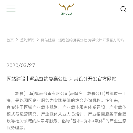
关闭
Hi,
认真聆听您的需求
是我们最重要的工作之一...
首页
签约新闻
网站建设 | 逐鹿签约复襄公社 为其设计开发官方网站
您的姓名:
*
2020/03/27
公司名称:
*
网站建设 | 逐鹿签约复襄公社 为其设计开发官方网站
复襄(上海)管理咨询有限公司(品牌名：复襄公社)总部位于上
联系方式:
*
海，是以园区企业服务为实践基础的综合咨询机构。多年来，一
直专注于区域产业载体规划、产业载体服务体系建设、产业载体
模式与运营研究、产业载体从业人员培训、产业招商服务平台建
您的需求:
设等相关领域的探索与服务，倡导“智本+资本+载体”的产业生态
服务理念。