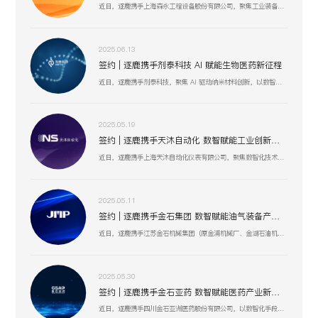
近日，逐鹿携手上海森永工程设备股份有限公司，聚焦工业装备数智化升级，以创新技术驱动压力容器、核电设备等业务流程优化，助力上海森永在高端装备制造、跨行业服务中突破创新，开启工业装备数智化发展新征程 。
2025.06.13
签约 | 逐鹿携手剂泰科技 AI 赋能生物医药新征程
近日，逐鹿携手剂泰科技，聚焦 AI 驱动纳米材料创新，以数智化融合助力靶向药物递送与研发技术突破，赋能剂泰科技在疾病治疗新疗法探索、AI 平台迭代升级中加速前行，共筑生物医药数智化创新生态 。
2025.05.19
签约 | 逐鹿携手天沐自动化 数智赋能工业创新生态
近日，逐鹿携手上海天沐自动化仪表有限公司，聚焦数智化技术融合，以创新驱动工业场景升级，助力天沐自动化在智能制造、传感器研发等业务板块，深化数智应用，开启高效协同、精准创新的发展新篇 。
2025.05.11
签约 | 逐鹿携手金石集团 数智赋能油气装备产业升级
近日，逐鹿携手江苏金石机械集团（原金浦机械厂、金湖石油机械有限公司 ），以数智化技术为引擎，聚焦油气装备产业创新升级，助力金石集团在研发、生产、服务全流程提效，驱动高压油气井口装备等业务开启数智化增长新篇 。
2025.05.30
签约 | 逐鹿携手金石亚药 数智赋能医药产业新增长
近日，逐鹿携手四川金石亚洲医药股份有限公司，以数智化手段赋能医药产业升级，聚焦创新驱动与价值深挖，助力金石亚药在医药健康、新材料及机械设备等业务板块，开启高效增长、精准运营的全新阶段 。