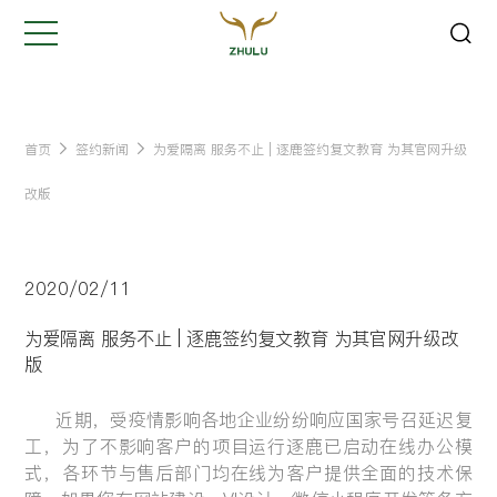
关闭
Hi,
认真聆听您的需求
是我们最重要的工作之一...
首页
签约新闻
为爱隔离 服务不止 | 逐鹿签约复文教育 为其官网升级
改版
您的姓名:
*
2020/02/11
公司名称:
*
为爱隔离 服务不止 | 逐鹿签约复文教育 为其官网升级改
版
联系方式:
*
近期，受疫情影响各地企业纷纷响应国家号召延迟复
工，为了不影响客户的项目运行逐鹿已启动在线办公模
您的需求:
式，各环节与售后部门均在线为客户提供全面的技术保