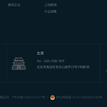
服务企业
上线新闻
行业洞察
北京
Tel：
400-008-1519
北京市海淀区杏石口路甲23号3号楼1层
 抄袭必究
沪ICP备2025141077号
丨
沪公网安备 31011502007243号