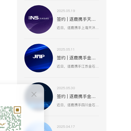
2025.05.19
签约 | 逐鹿携手天沐自动化 数智赋能工业创新生态
近日，逐鹿携手上海天沐自动化仪表有限公司，聚焦数智化技术融合，以创新驱动工业场景升级，助力天沐自动化在智能制造、传感器研发等业务板块，深化数智应用，开启高效协同、精准创新的发展新篇 。
2025.05.11
签约 | 逐鹿携手金石集团 数智赋能油气装备产业升级
近日，逐鹿携手江苏金石机械集团（原金浦机械厂、金湖石油机械有限公司 ），以数智化技术为引擎，聚焦油气装备产业创新升级，助力金石集团在研发、生产、服务全流程提效，驱动高压油气井口装备等业务开启数智化增长新篇 。
2025.05.30
签约 | 逐鹿携手金石亚药 数智赋能医药产业新增长
近日，逐鹿携手四川金石亚洲医药股份有限公司，以数智化手段赋能医药产业升级，聚焦创新驱动与价值深挖，助力金石亚药在医药健康、新材料及机械设备等业务板块，开启高效增长、精准运营的全新阶段 。
2025.04.17