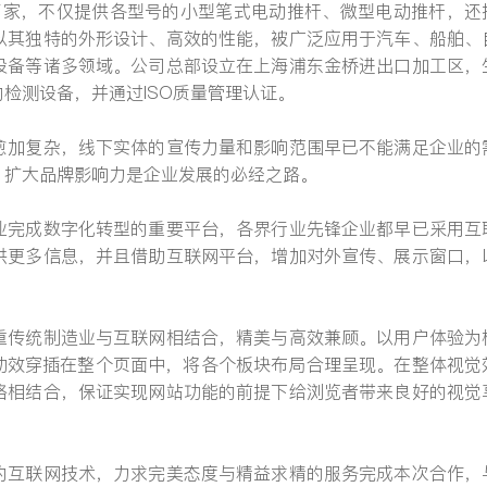
产厂家，不仅提供各型号的小型笔式电动推杆、微型电动推杆，还
以其独特的外形设计、高效的性能，被广泛应用于汽车、船舶、
设备等诸多领域。公司总部设立在上海浦东金桥进出口加工区，
检测设备，并通过ISO质量管理认证。
提交
愈加复杂，线下实体的宣传力量和影响范围早已不能满足企业的
、扩大品牌影响力是企业发展的必经之路。
业完成数字化转型的重要平台，各界行业先锋企业都早已采用互
供更多信息，并且借助互联网平台，增加对外宣传、展示窗口，
重传统制造业与互联网相结合，精美与高效兼顾。以用户体验为
n动效穿插在整个页面中，将各个板块布局合理呈现。在整体视觉
格相结合，保证实现网站功能的前提下给浏览者带来良好的视觉
的互联网技术，力求完美态度与精益求精的服务完成本次合作，