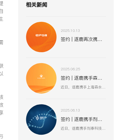
提
相关新闻
自
生
2025.10.13
签约 | 逐鹿再次携手易普集 助力全球化战略布局
需
联
2025.06.25
以
签约 | 逐鹿携手森永股份 数智赋能工业装备新生态
近日，逐鹿携手上海森永工程设备股份有限公司，聚焦工业装备数智化升级，以创新技术驱动压力容器、核电设备等业务流程优化，助力上海森永在高端装备制造、跨行业服务中突破创新，开启工业装备数智化发展新征程 。
核
效
2025.06.13
享
签约 | 逐鹿携手剂泰科技 AI 赋能生物医药新征程
近日，逐鹿携手剂泰科技，聚焦 AI 驱动纳米材料创新，以数智化融合助力靶向药物递送与研发技术突破，赋能剂泰科技在疾病治疗新疗法探索、AI 平台迭代升级中加速前行，共筑生物医药数智化创新生态 。
与