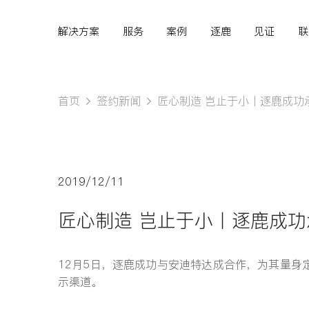
解决方案
服务
案例
逐鹿
见证
联
首页
签约新闻
匠心制造 岂止于小丨逐鹿成功
Hi,
认真聆听您的需求
2019/12/11
是我们最重要的工作之
匠心制造 岂止于小丨逐鹿成
一...
12月5日，逐鹿成功与安迪特达成合作，为其量
示渠道。