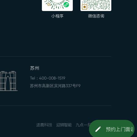
小程序
微信咨询
苏州
Tel：
400-008-1519
苏州市高新区滨河路337号F9
逐鹿科技
迎狮智能
九点一刻
网站地图
预约上门面谈