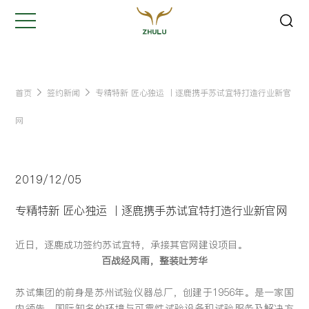
关闭
Hi,
认真聆听您的需求
是我们最重要的工作之一...
首页
签约新闻
专精特新 匠心独运 丨逐鹿携手苏试宜特打造行业新官
网
您的姓名:
*
2019/12/05
公司名称:
*
专精特新 匠心独运 丨逐鹿携手苏试宜特打造行业新官网
联系方式:
*
近日，逐鹿成功签约苏试宜特，承接其官网建设项目。
百战经风雨，整装吐芳华
您的需求:
苏试集团的前身是苏州试验仪器总厂，创建于1956年。是一家国
内领先、国际知名的环境与可靠性试验设备和试验服务及解决方