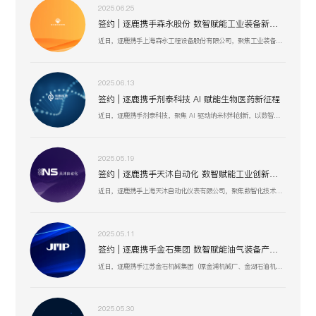
2025.06.25
签约 | 逐鹿携手森永股份 数智赋能工业装备新生态
近日，逐鹿携手上海森永工程设备股份有限公司，聚焦工业装备数智化升级，以创新技术驱动压力容器、核电设备等业务流程优化，助力上海森永在高端装备制造、跨行业服务中突破创新，开启工业装备数智化发展新征程 。
2025.06.13
签约 | 逐鹿携手剂泰科技 AI 赋能生物医药新征程
近日，逐鹿携手剂泰科技，聚焦 AI 驱动纳米材料创新，以数智化融合助力靶向药物递送与研发技术突破，赋能剂泰科技在疾病治疗新疗法探索、AI 平台迭代升级中加速前行，共筑生物医药数智化创新生态 。
2025.05.19
签约 | 逐鹿携手天沐自动化 数智赋能工业创新生态
近日，逐鹿携手上海天沐自动化仪表有限公司，聚焦数智化技术融合，以创新驱动工业场景升级，助力天沐自动化在智能制造、传感器研发等业务板块，深化数智应用，开启高效协同、精准创新的发展新篇 。
2025.05.11
签约 | 逐鹿携手金石集团 数智赋能油气装备产业升级
近日，逐鹿携手江苏金石机械集团（原金浦机械厂、金湖石油机械有限公司 ），以数智化技术为引擎，聚焦油气装备产业创新升级，助力金石集团在研发、生产、服务全流程提效，驱动高压油气井口装备等业务开启数智化增长新篇 。
2025.05.30