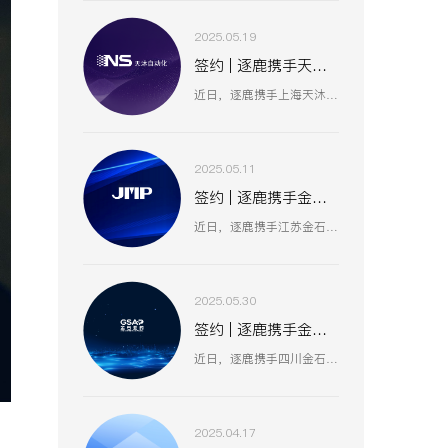
2025.05.19
签约 | 逐鹿携手天沐自动化 数智赋能工业创新生态
近日，逐鹿携手上海天沐自动化仪表有限公司，聚焦数智化技术融合，以创新驱动工业场景升级，助力天沐自动化在智能制造、传感器研发等业务板块，深化数智应用，开启高效协同、精准创新的发展新篇 。
2025.05.11
签约 | 逐鹿携手金石集团 数智赋能油气装备产业升级
近日，逐鹿携手江苏金石机械集团（原金浦机械厂、金湖石油机械有限公司 ），以数智化技术为引擎，聚焦油气装备产业创新升级，助力金石集团在研发、生产、服务全流程提效，驱动高压油气井口装备等业务开启数智化增长新篇 。
2025.05.30
签约 | 逐鹿携手金石亚药 数智赋能医药产业新增长
近日，逐鹿携手四川金石亚洲医药股份有限公司，以数智化手段赋能医药产业升级，聚焦创新驱动与价值深挖，助力金石亚药在医药健康、新材料及机械设备等业务板块，开启高效增长、精准运营的全新阶段 。
2025.04.17