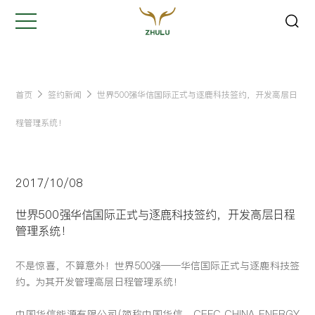
关闭
Hi,
认真聆听您的需求
是我们最重要的工作之一...
首页
签约新闻
世界500强华信国际正式与逐鹿科技签约，开发高层日
程管理系统！
您的姓名:
*
2017/10/08
公司名称:
*
世界500强华信国际正式与逐鹿科技签约，开发高层日程
管理系统！
联系方式:
*
不是惊喜，不算意外！世界500强——华信国际正式与逐鹿科技签
约。为其开发管理高层日程管理系统！
您的需求:
中国华信能源有限公司(简称中国华信，CEFC CHINA ENERGY