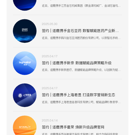
近日，逐鹿携手江苏金石机械集团（原金浦机械厂、金湖石油机械有限公司 ），以数智化技术为引擎，聚焦油气装备产业创新升级，助力金石集团在研发、生产、服务全流程提效，驱动高压油气井口装备等业务开启数智化增长新篇 。
2025.05.30
签约 | 逐鹿携手金石亚药 数智赋能医药产业新增长
近日，逐鹿携手四川金石亚洲医药股份有限公司，以数智化手段赋能医药产业升级，聚焦创新驱动与价值深挖，助力金石亚药在医药健康、新材料及机械设备等业务板块，开启高效增长、精准运营的全新阶段 。
2025.04.17
签约 | 逐鹿携手新奈 数据赋能品牌策略升级
近日，逐鹿携手新奈医疗，数据赋能品牌策略升级，以创新为驱动，以用户为中心，助力其开启品牌增长新纪元。
2025.04.17
签约 | 逐鹿携手上海君昱 打造数字营销新生态
近日，逐鹿携手上海君昱信息科技有限公司，赋能品牌形象数字化，以全新的互联网形象为品牌营销赋能。
2025.04.14
签约 | 逐鹿携手星荣 焕新升级品牌官网
近日，逐鹿携手苏州星荣汽车技术有限公司，助力为旌科技数字化官网平台全面升级，赋能品牌形象数字化，以全新形象为品牌营销赋能。