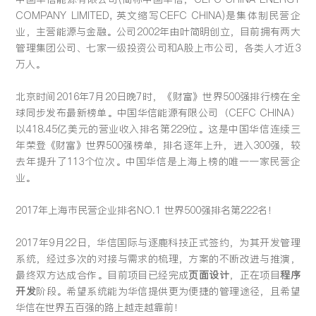
COMPANY LIMITED, 英文缩写CEFC CHINA)是集体制民营企
留言:
业，主营能源与金融。公司2002年由叶简明创立，目前拥有两大
管理集团公司、七家一级投资公司和A股上市公司，各类人才近3
万人。
北京时间2016年7月20日晚7时，《财富》世界500强排行榜在全
提交
球同步发布最新榜单。中国华信能源有限公司（CEFC CHINA）
以418.45亿美元的营业收入排名第229位。这是中国华信连续三
年荣登《财富》世界500强榜单，排名逐年上升，进入300强，较
去年提升了113个位次。中国华信是上海上榜的唯一一家民营企
业。
2017年上海市民营企业排名NO.1 世界500强排名第222名！
2017年9月22日，华信国际与逐鹿科技正式签约，为其开发管理
系统，经过多次的对接与需求的梳理，方案的不断改进与推演，
最终双方达成合作。目前项目已经完成
页面设计
，正在项目
程序
开发
阶段。希望系统能为华信提供更为便捷的管理途径，且希望
华信在世界五百强的路上越走越靠前！