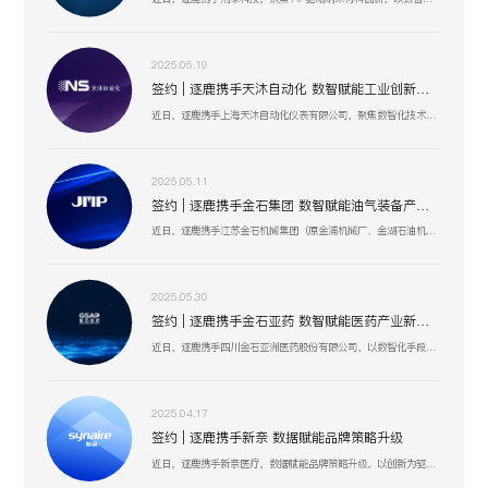
2025.05.19
签约 | 逐鹿携手天沐自动化 数智赋能工业创新生态
近日，逐鹿携手上海天沐自动化仪表有限公司，聚焦数智化技术融合，以创新驱动工业场景升级，助力天沐自动化在智能制造、传感器研发等业务板块，深化数智应用，开启高效协同、精准创新的发展新篇 。
2025.05.11
签约 | 逐鹿携手金石集团 数智赋能油气装备产业升级
近日，逐鹿携手江苏金石机械集团（原金浦机械厂、金湖石油机械有限公司 ），以数智化技术为引擎，聚焦油气装备产业创新升级，助力金石集团在研发、生产、服务全流程提效，驱动高压油气井口装备等业务开启数智化增长新篇 。
2025.05.30
签约 | 逐鹿携手金石亚药 数智赋能医药产业新增长
近日，逐鹿携手四川金石亚洲医药股份有限公司，以数智化手段赋能医药产业升级，聚焦创新驱动与价值深挖，助力金石亚药在医药健康、新材料及机械设备等业务板块，开启高效增长、精准运营的全新阶段 。
2025.04.17
签约 | 逐鹿携手新奈 数据赋能品牌策略升级
近日，逐鹿携手新奈医疗，数据赋能品牌策略升级，以创新为驱动，以用户为中心，助力其开启品牌增长新纪元。