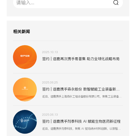
相关新闻
2025.10.13
签约 | 逐鹿再次携手易普集 助力全球化战略布局
2025.06.25
签约 | 逐鹿携手森永股份 数智赋能工业装备新生态
近日，逐鹿携手上海森永工程设备股份有限公司，聚焦工业装备数智化升级，以创新技术驱动压力容器、核电设备等业务流程优化，助力上海森永在高端装备制造、跨行业服务中突破创新，开启工业装备数智化发展新征程 。
2025.06.13
签约 | 逐鹿携手剂泰科技 AI 赋能生物医药新征程
近日，逐鹿携手剂泰科技，聚焦 AI 驱动纳米材料创新，以数智化融合助力靶向药物递送与研发技术突破，赋能剂泰科技在疾病治疗新疗法探索、AI 平台迭代升级中加速前行，共筑生物医药数智化创新生态 。