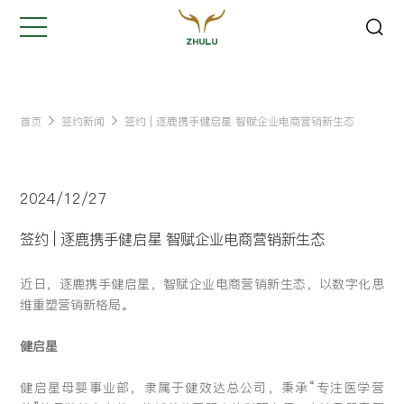
关闭
Hi,
认真聆听您的需求
是我们最重要的工作之一...
首页
签约新闻
签约 | 逐鹿携手健启星 智赋企业电商营销新生态
您的姓名:
*
2024/12/27
公司名称:
*
签约 | 逐鹿携手健启星 智赋企业电商营销新生态
近日，逐鹿携手健启星，智赋企业电商营销新生态，以数字化思
联系方式:
*
维重塑营销新格局。
健启星
您的需求:
健启星母婴事业部，隶属于健效达总公司，秉承“专注医学营