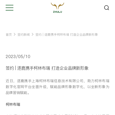
关闭
Hi,
认真聆听您的需求
是我们最重要的工作之一...
首页
签约新闻
签约 | 逐鹿携手柯林布瑞 打造企业品牌新形象
您的姓名:
*
2023/05/10
公司名称:
*
签约 | 逐鹿携手柯林布瑞 打造企业品牌新形象
近日，逐鹿携手上海柯林布瑞信息技术有限公司，助力柯林布瑞
联系方式:
*
数字化官网平台全面升级，赋能品牌形象数字化，以全新形象为
品牌营销赋能。
您的需求:
柯林布瑞