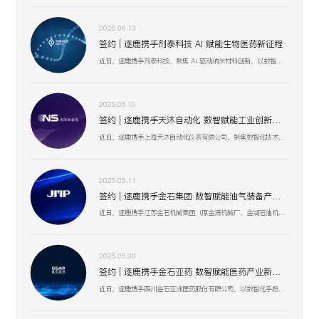
2025.06.13
签约 | 逐鹿携手剂泰科技 AI 赋能生物医药新征程
近日，逐鹿携手剂泰科技，聚焦 AI 驱动纳米材料创新，以数智化融合助力靶向药物递送与研发技术突破，赋能剂泰科技在疾病治疗新疗法探索、AI 平台迭代升级中加速前行，共筑生物医药数智化创新生态 。
2025.05.19
签约 | 逐鹿携手天沐自动化 数智赋能工业创新生态
近日，逐鹿携手上海天沐自动化仪表有限公司，聚焦数智化技术融合，以创新驱动工业场景升级，助力天沐自动化在智能制造、传感器研发等业务板块，深化数智应用，开启高效协同、精准创新的发展新篇 。
2025.05.11
签约 | 逐鹿携手金石集团 数智赋能油气装备产业升级
近日，逐鹿携手江苏金石机械集团（原金浦机械厂、金湖石油机械有限公司 ），以数智化技术为引擎，聚焦油气装备产业创新升级，助力金石集团在研发、生产、服务全流程提效，驱动高压油气井口装备等业务开启数智化增长新篇 。
2025.05.30
签约 | 逐鹿携手金石亚药 数智赋能医药产业新增长
近日，逐鹿携手四川金石亚洲医药股份有限公司，以数智化手段赋能医药产业升级，聚焦创新驱动与价值深挖，助力金石亚药在医药健康、新材料及机械设备等业务板块，开启高效增长、精准运营的全新阶段 。