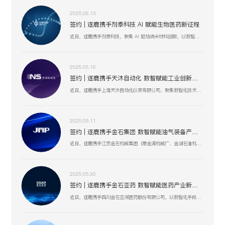
2025.06.13
签约 | 逐鹿携手剂泰科技 AI 赋能生物医药新征程
近日，逐鹿携手剂泰科技，聚焦 AI 驱动纳米材料创新，以数智化融合助力靶向药物递送与研发技术突破，赋能剂泰科技在疾病治疗新疗法探索、AI 平台迭代升级中加速前行，共筑生物医药数智化创新生态 。
2025.05.19
签约 | 逐鹿携手天沐自动化 数智赋能工业创新生态
近日，逐鹿携手上海天沐自动化仪表有限公司，聚焦数智化技术融合，以创新驱动工业场景升级，助力天沐自动化在智能制造、传感器研发等业务板块，深化数智应用，开启高效协同、精准创新的发展新篇 。
2025.05.11
签约 | 逐鹿携手金石集团 数智赋能油气装备产业升级
近日，逐鹿携手江苏金石机械集团（原金浦机械厂、金湖石油机械有限公司 ），以数智化技术为引擎，聚焦油气装备产业创新升级，助力金石集团在研发、生产、服务全流程提效，驱动高压油气井口装备等业务开启数智化增长新篇 。
2025.05.30
签约 | 逐鹿携手金石亚药 数智赋能医药产业新增长
近日，逐鹿携手四川金石亚洲医药股份有限公司，以数智化手段赋能医药产业升级，聚焦创新驱动与价值深挖，助力金石亚药在医药健康、新材料及机械设备等业务板块，开启高效增长、精准运营的全新阶段 。