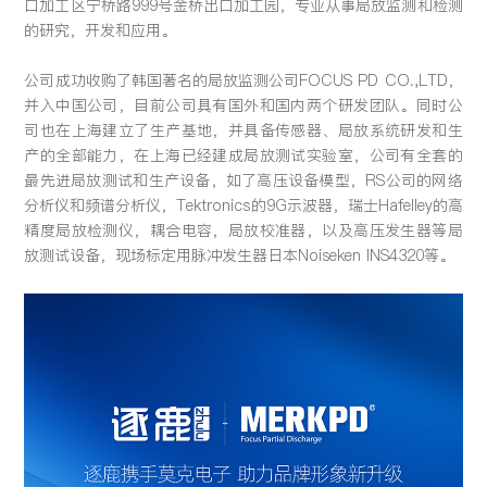
口加工区宁桥路999号金桥出口加工园，专业从事局放监测和检测
留言:
的研究，开发和应用。
公司成功收购了韩国著名的局放监测公司FOCUS PD CO.,LTD，
并入中国公司，目前公司具有国外和国内两个研发团队。同时公
司也在上海建立了生产基地，并具备传感器、局放系统研发和生
提交
产的全部能力，在上海已经建成局放测试实验室，公司有全套的
最先进局放测试和生产设备，如了高压设备模型，RS公司的网络
分析仪和频谱分析仪，Tektronics的9G示波器，瑞士Hafelley的高
精度局放检测仪，耦合电容，局放校准器，以及高压发生器等局
放测试设备，现场标定用脉冲发生器日本Noiseken INS4320等。