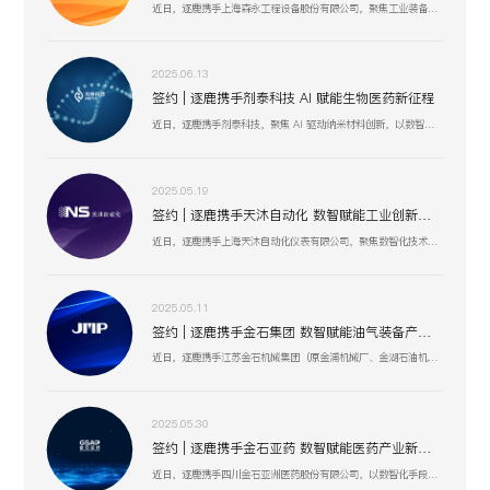
近日，逐鹿携手上海森永工程设备股份有限公司，聚焦工业装备数智化升级，以创新技术驱动压力容器、核电设备等业务流程优化，助力上海森永在高端装备制造、跨行业服务中突破创新，开启工业装备数智化发展新征程 。
2025.06.13
签约 | 逐鹿携手剂泰科技 AI 赋能生物医药新征程
近日，逐鹿携手剂泰科技，聚焦 AI 驱动纳米材料创新，以数智化融合助力靶向药物递送与研发技术突破，赋能剂泰科技在疾病治疗新疗法探索、AI 平台迭代升级中加速前行，共筑生物医药数智化创新生态 。
2025.05.19
签约 | 逐鹿携手天沐自动化 数智赋能工业创新生态
近日，逐鹿携手上海天沐自动化仪表有限公司，聚焦数智化技术融合，以创新驱动工业场景升级，助力天沐自动化在智能制造、传感器研发等业务板块，深化数智应用，开启高效协同、精准创新的发展新篇 。
2025.05.11
签约 | 逐鹿携手金石集团 数智赋能油气装备产业升级
近日，逐鹿携手江苏金石机械集团（原金浦机械厂、金湖石油机械有限公司 ），以数智化技术为引擎，聚焦油气装备产业创新升级，助力金石集团在研发、生产、服务全流程提效，驱动高压油气井口装备等业务开启数智化增长新篇 。
2025.05.30
签约 | 逐鹿携手金石亚药 数智赋能医药产业新增长
近日，逐鹿携手四川金石亚洲医药股份有限公司，以数智化手段赋能医药产业升级，聚焦创新驱动与价值深挖，助力金石亚药在医药健康、新材料及机械设备等业务板块，开启高效增长、精准运营的全新阶段 。