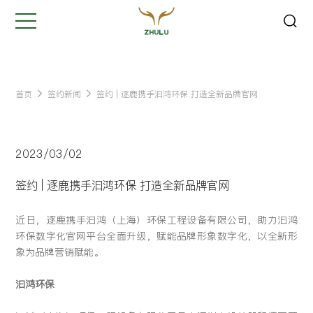
关闭
Hi,
认真聆听您的需求
是我们最重要的工作之一...
首页
签约新闻
签约 | 逐鹿携手汩鸿环保 打造全新品牌官网
您的姓名:
*
2023/03/02
公司名称:
*
签约 | 逐鹿携手汩鸿环保 打造全新品牌官网
近日，逐鹿携手汩鸿（上海）环保工程设备有限公司，助力汩鸿
联系方式:
*
环保数字化官网平台全面升级，赋能品牌形象数字化，以全新形
象为品牌营销赋能。
您的需求:
汩鸿环保