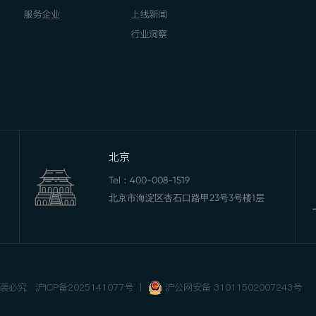
服务企业
上线新闻
行业洞察
北京
Tel：
400-008-1519
北京市海淀区杏石口路甲23号3号楼1层
 抄袭必究
沪ICP备2025141077号
丨
沪公网安备 31011502007243号