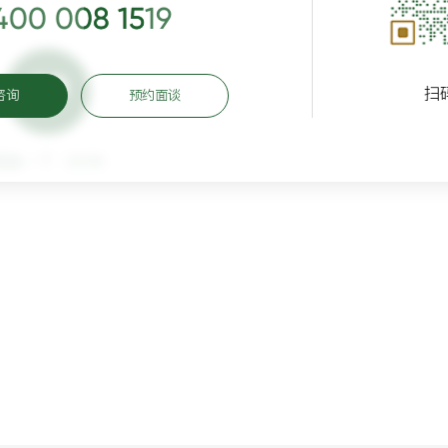
400 008 1519
扫
咨询
预约面谈
鼓励一下（
329
）