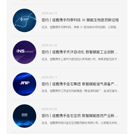
2025.06.13
签约 | 逐鹿携手剂泰科技 AI 赋能生物医药新征程
近日，逐鹿携手剂泰科技，聚焦 AI 驱动纳米材料创新，以数智化融合助力靶向药物递送与研发技术突破，赋能剂泰科技在疾病治疗新疗法探索、AI 平台迭代升级中加速前行，共筑生物医药数智化创新生态 。
2025.05.19
签约 | 逐鹿携手天沐自动化 数智赋能工业创新生态
近日，逐鹿携手上海天沐自动化仪表有限公司，聚焦数智化技术融合，以创新驱动工业场景升级，助力天沐自动化在智能制造、传感器研发等业务板块，深化数智应用，开启高效协同、精准创新的发展新篇 。
2025.05.11
签约 | 逐鹿携手金石集团 数智赋能油气装备产业升级
近日，逐鹿携手江苏金石机械集团（原金浦机械厂、金湖石油机械有限公司 ），以数智化技术为引擎，聚焦油气装备产业创新升级，助力金石集团在研发、生产、服务全流程提效，驱动高压油气井口装备等业务开启数智化增长新篇 。
2025.05.30
签约 | 逐鹿携手金石亚药 数智赋能医药产业新增长
近日，逐鹿携手四川金石亚洲医药股份有限公司，以数智化手段赋能医药产业升级，聚焦创新驱动与价值深挖，助力金石亚药在医药健康、新材料及机械设备等业务板块，开启高效增长、精准运营的全新阶段 。