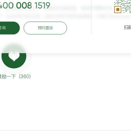
400 008 1519
、营销型网站设计、老网站升级改版、
响应式网站开发
、网站
计，站在用户的立场，始终为用户的利益着想，为客户提供与众
扫
咨询
预约面谈
鼓励一下（
360
）