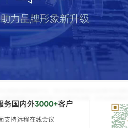
字化转型的信息枢纽平台，深化与政府机构及企业的数字化创新
以战略思维融合行业洞见助力企业数字化发展，以平台资源驱动
服务国内外
客户
3000+
强大的工业互联网生态体系而奋斗。
面支持远程在线会议