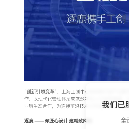
“
创新引领变革
”，上海工创中心将持续打造产业数
作，以现代化管理体系成就数字化人才培养通道，
我们已
业链生态合作，为连接前沿技术与市场应用、实现
全
逐鹿 —— 倾匠心设计 建精致网站