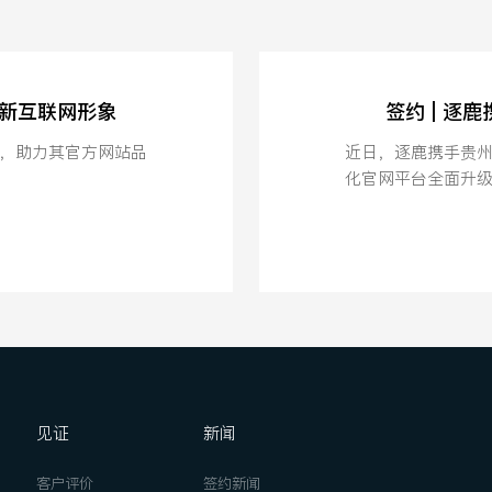
全新互联网形象
签约 | 逐
，助力其官方网站品
近日，逐鹿携手贵
化官网平台全面升
见证
新闻
客户评价
签约新闻