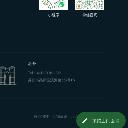
小程序
微信咨询
苏州
Tel：
400-008-1519
苏州市高新区滨河路337号F9
逐鹿科技
迎狮智能
九点一刻
网站地图
预约上门面谈