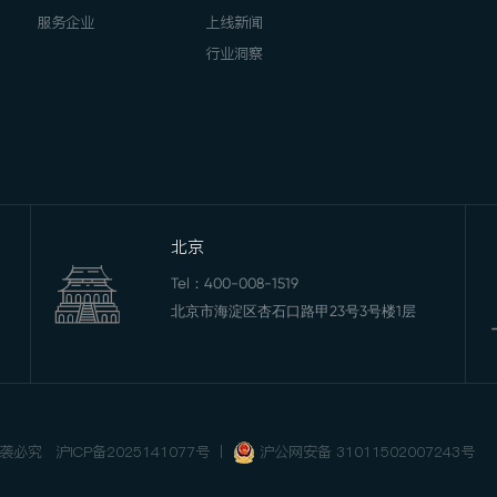
服务企业
上线新闻
行业洞察
北京
Tel：
400-008-1519
北京市海淀区杏石口路甲23号3号楼1层
 抄袭必究
沪ICP备2025141077号
丨
沪公网安备 31011502007243号