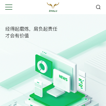
关闭
Hi,
认真聆听您的需求
经得起磨炼，肩负起责任
是我们最重要的工作之一...
才会有价值
您的姓名:
*
公司名称:
*
联系方式:
*
您的需求: