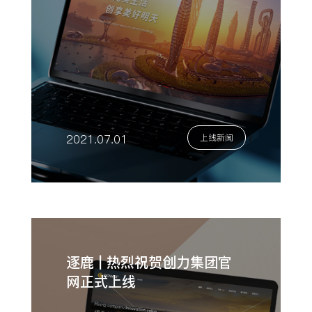
2021.07.01
上线新闻
逐鹿 | 热烈祝贺创力集团官
网正式上线