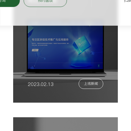
网正式上线
咨询
预约面谈
2023.02.13
上线新闻