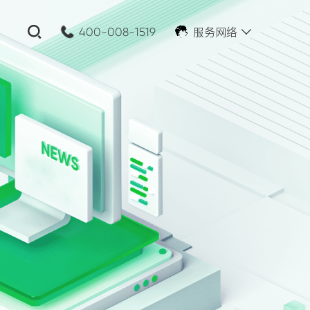
服务网络
400-008-1519
关闭
公司名称:
*
您的需求: