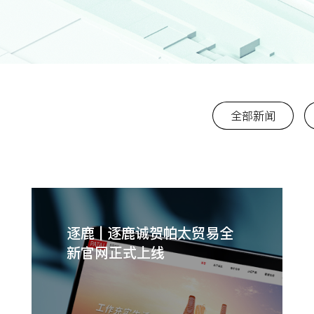
提交
全部新闻
逐鹿 | 逐鹿诚贺帕太贸易全
新官网正式上线