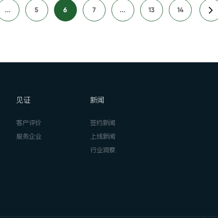
...
5
6
7
...
13
14
见证
新闻
客户评价
签约新闻
服务企业
上线新闻
行业洞察