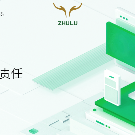
系
您的姓名:
*
责任
联系方式:
*
留言: