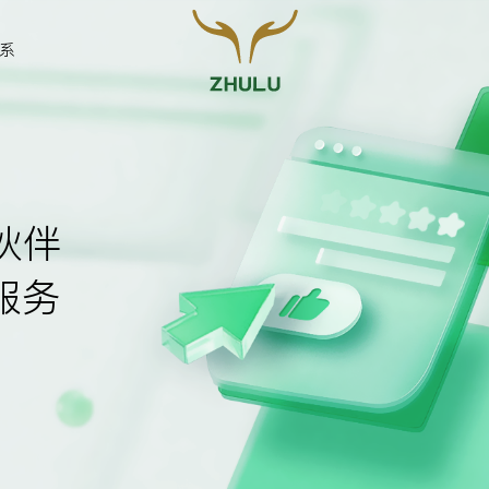
系
您的姓名:
*
伙伴
服务
联系方式:
*
留言: