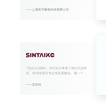
上海安平静电科技有限公司
“在设计过程中，你们充分考虑了我们行业特
点，将科技感与专业性完美融合，每一个页
面的布局、色彩的搭配以及功能的设置都经
过了精心的考量，使得我们的网站既具有视
芯钛科
觉吸引力，又具备强大的实用性......”